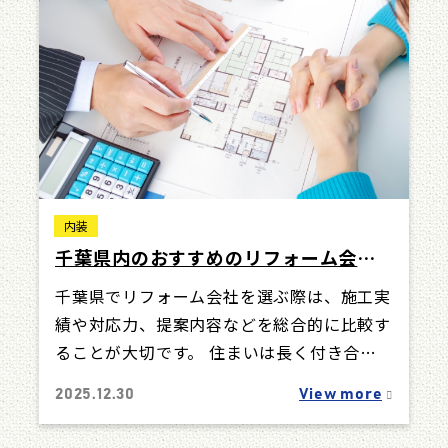
内装
千葉県内のおすすめのリフォーム会社5
選｜業者選びのコツまで解説
千葉県でリフォーム会社を選ぶ際は、施工実
績や対応力、提案内容などを総合的に比較す
ることが大切です。 住まいは長く付き合う
ものだからこそ、信頼できる会社選びが欠か
2025.12.30
View more
せま…