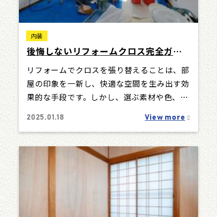
内装
後悔しないリフォームクロス完全ガイ
ド！費用・選び方・業者選びのポイン
リフォームでクロスを張り替えることは、部
トを徹底解説！ #リフォームクロス #リ
屋の印象を一新し、快適な空間を生み出す効
フォーム #クロス
果的な手段です。しかし、選ぶ素材や色、費
用、そして業者の選定を誤ると、後悔する結
2025.01.18
View more
果に…