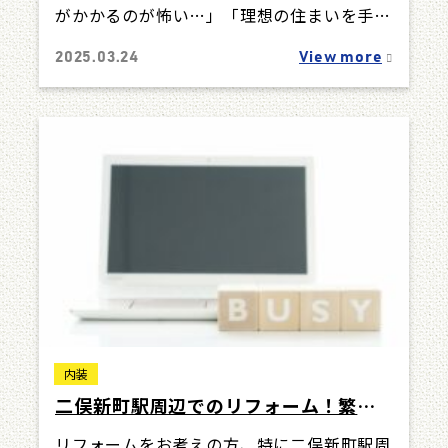
がかかるのが怖い…」「理想の住まいを手に
入れるために、どれくらいの予算を用意すれ
2025.03.24
View more
ばよ…
内装
二俣新町駅周辺でのリフォーム！繁忙
期に成功させるための秘訣
リフォームをお考えの方、特に二俣新町駅周