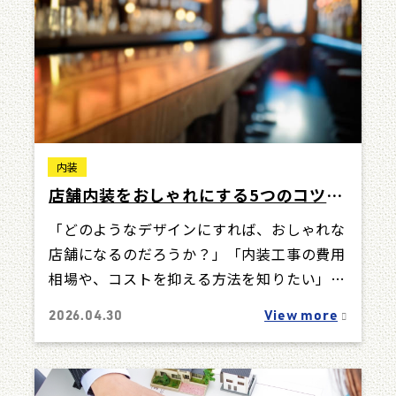
内装
店舗内装をおしゃれにする5つのコツ｜
事例・費用相場・失敗しないポイント
「どのようなデザインにすれば、おしゃれな
まで解説
店舗になるのだろうか？」「内装工事の費用
相場や、コストを抑える方法を知りたい」
このような疑問や悩みを抱えている方も多い
2026.04.30
View more
ので…