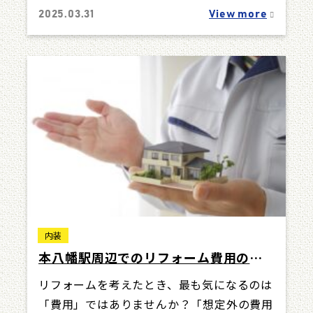
ムは決して安い買い物ではなく、業者選びを
2025.03.31
View more
間違…
内装
本八幡駅周辺でのリフォーム費用の相
場と抑える方法！
リフォームを考えたとき、最も気になるのは
「費用」ではありませんか？「想定外の費用