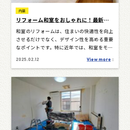
内装
リフォーム和室をおしゃれに！最新デ
ザインを徹底解説
和室のリフォームは、住まいの快適性を向上
させるだけでなく、デザイン性を高める重要
なポイントです。特に近年では、和室をモダ
ンなデザインに変更したり、洋室にリノベー
2025.02.12
View more
ショ…