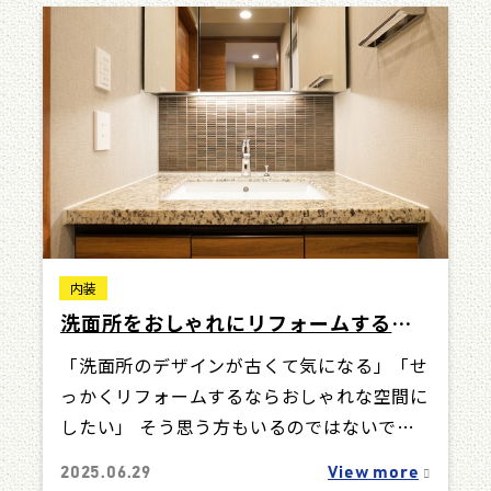
内装
洗面所をおしゃれにリフォームするに
は？実例・費用相場・業者選びまで徹
「洗面所のデザインが古くて気になる」「せ
底ガイド
っかくリフォームするならおしゃれな空間に
したい」 そう思う方もいるのではないでし
ょうか。 洗面所をおしゃれにリフォームす
2025.06.29
View more
るた…