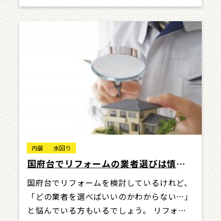
内装
水回り
国府台でリフォームの業者選びは慎重
に｜おすすめの業者7選
国府台でリフォームを検討しているけれど、
「どの業者を選べばいいのかわからない…」
と悩んでいる方もいるでしょう。 リフォー