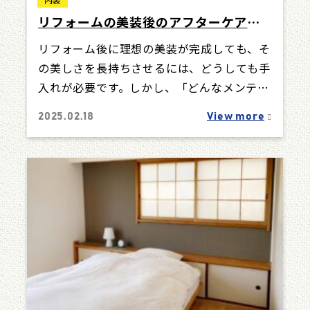
リフォームの美装後のアフターケア完
全ガイド！長持ちさせるコツとは
リフォーム後に理想の美装が完成しても、そ
の美しさを長持ちさせるには、どうしても手
入れが必要です。しかし、「どんなメンテナ
ンスが正しいのか分からない」「時間や手間
2025.02.18
View more
がか…