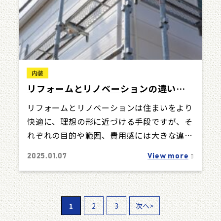
内装
リフォームとリノベーションの違いを
解説！あなたに最適な選び方と費用比
リフォームとリノベーションは住まいをより
較 #リフォームリノベーション違い #リ
快適に、理想の形に近づける手段ですが、そ
フォーム #リノベーション #違い
れぞれの目的や範囲、費用感には大きな違い
があります。どちらを選ぶべきか迷っている
2025.01.07
View more
人に…
1
2
3
次へ>