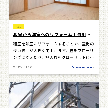
内装
和室から洋室へのリフォーム！費用・D
IY・業者選びまで #リフォーム和室から
和室を洋室にリフォームすることで、空間の
洋室 #リフォーム #和室から洋室
使い勝手が大きく向上します。畳をフローリ
ングに変えたり、押入れをクローゼットにし
たりすることで、モダンで快適な暮らしが実
2025.01.12
View more
現し…