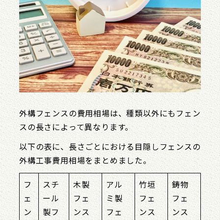
外構フェンスの費用相場は、種類以外にもフェン
スの長さによって異なります。
以下の表に、長さごとにおける目隠しフェンスの
外構工事費用相場をまとめました。
フ
スチ
木製
アル
竹垣
鋳物
ェ
ール
フェ
ミ製
フェ
フェ
ン
製フ
ンス
フェ
ンス
ンス