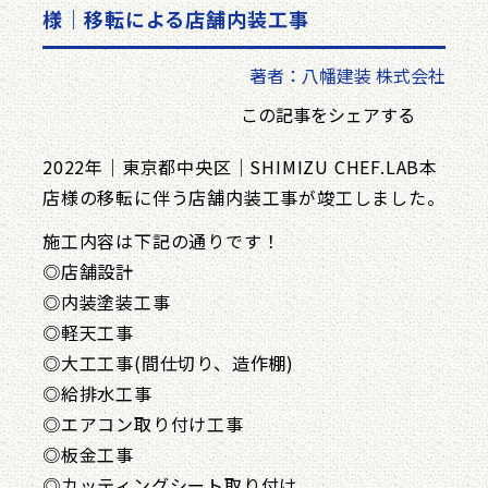
様｜移転による店舗内装工事
著者：八幡建装 株式会社
この記事をシェアする
2022年｜東京都中央区｜SHIMIZU CHEF.LAB本
店様の移転に伴う店舗内装工事が竣工しました。
施工内容は下記の通りです！
◎店舗設計
◎内装塗装工事
◎軽天工事
◎大工工事(間仕切り、造作棚)
◎給排水工事
◎エアコン取り付け工事
◎板金工事
◎カッティングシート取り付け