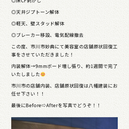
◎床CF剥がし
◎天井ジプトーン解体
◎軽天、壁スタッド解体
◎ブレーカー移設、電気配線撤去
この度、市川市妙典にて美容室の店舗原状回復工
事をさせていただきました！
内装解体→9mmボード増し張り、約1週間で完了
いたしました
市川市の店舗内装、店舗原状回復は八幡建装にお
任せ下さい！！
最後にBefore⇨Afterを写真でどうぞ！！