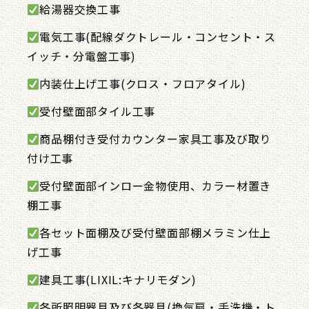
給湯器交換工事
電気工事(配線ダクトレール・コンセント・ス
イッチ・分電盤工事)
内装仕上げ工事(クロス・フロアタイル)
受付壁面部タイル工事
商品棚付き受付カウンター家具工事及び取り
付け工事
受付壁面部インロー金物使用、カラー材置き
棚工事
各セット面棚及び受付壁面部棚メラミン仕上
げ工事
建具工事(LIXIL:キナリモダン)
各所照明器具及び各器具(換気扇・手洗機・ト