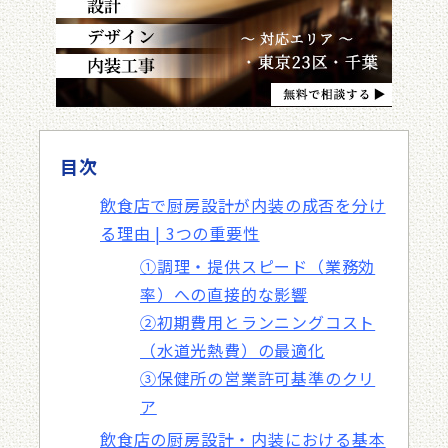
目次
飲食店で厨房設計が内装の成否を分け
る理由 | 3つの重要性
①調理・提供スピード（業務効
率）への直接的な影響
②初期費用とランニングコスト
（水道光熱費）の最適化
③保健所の営業許可基準のクリ
ア
飲食店の厨房設計・内装における基本