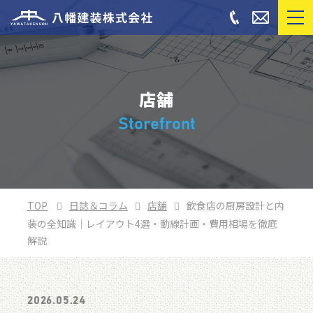
店舗
Storefront
TOP
日誌＆コラム
店舗
飲食店の厨房設計と内
装の全知識｜レイアウト4選・動線計画・費用相場を徹底
解説
2026.05.24