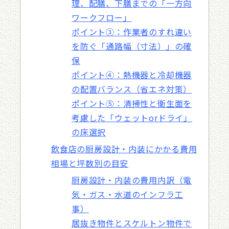
理、配膳、下膳までの「一方向
ワークフロー」
ポイント③：作業者のすれ違い
を防ぐ「通路幅（寸法）」の確
保
ポイント④：熱機器と冷却機器
の配置バランス（省エネ対策）
ポイント⑤：清掃性と衛生面を
考慮した「ウェットorドライ」
の床選択
飲食店の厨房設計・内装にかかる費用
相場と坪数別の目安
厨房設計・内装の費用内訳（電
気・ガス・水道のインフラ工
事）
居抜き物件とスケルトン物件で