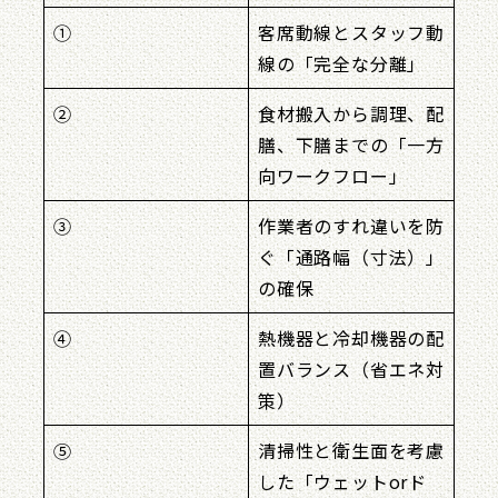
①
客席動線とスタッフ動
線の「完全な分離」
②
食材搬入から調理、配
膳、下膳までの「一方
向ワークフロー」
③
作業者のすれ違いを防
ぐ「通路幅（寸法）」
の確保
④
熱機器と冷却機器の配
置バランス（省エネ対
策）
⑤
清掃性と衛生面を考慮
した「ウェットorド