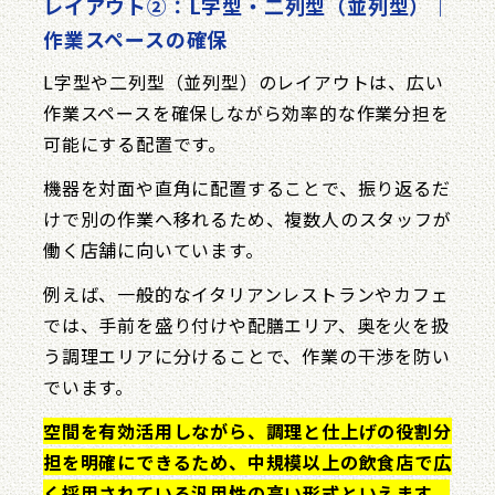
レイアウト②：L字型・二列型（並列型）｜
作業スペースの確保
L字型や二列型（並列型）のレイアウトは、広い
作業スペースを確保しながら効率的な作業分担を
可能にする配置です。
機器を対面や直角に配置することで、振り返るだ
けで別の作業へ移れるため、複数人のスタッフが
働く店舗に向いています。
例えば、一般的なイタリアンレストランやカフェ
では、手前を盛り付けや配膳エリア、奥を火を扱
う調理エリアに分けることで、作業の干渉を防い
でいます。
空間を有効活用しながら、調理と仕上げの役割分
担を明確にできるため、中規模以上の飲食店で広
く採用されている汎用性の高い形式といえます。