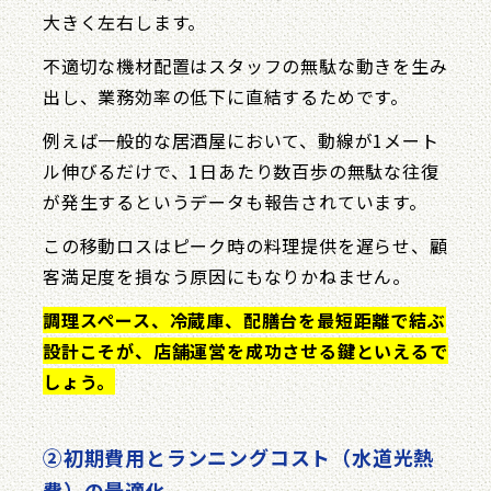
大きく左右します。
不適切な機材配置はスタッフの無駄な動きを生み
出し、業務効率の低下に直結するためです。
例えば一般的な居酒屋において、動線が1メート
ル伸びるだけで、1日あたり数百歩の無駄な往復
が発生するというデータも報告されています。
この移動ロスはピーク時の料理提供を遅らせ、顧
客満足度を損なう原因にもなりかねません。
調理スペース、冷蔵庫、配膳台を最短距離で結ぶ
設計こそが、店舗運営を成功させる鍵といえるで
しょう。
②初期費用とランニングコスト（水道光熱
費）の最適化