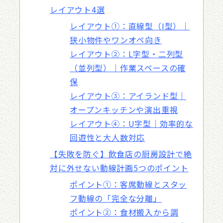
レイアウト4選
レイアウト①：直線型（I型）｜
狭小物件やワンオペ向き
レイアウト②：L字型・二列型
（並列型）｜作業スペースの確
保
レイアウト③：アイランド型｜
オープンキッチンや演出重視
レイアウト④：U字型｜効率的な
回遊性と大人数対応
【失敗を防ぐ】飲食店の厨房設計で絶
対に外せない動線計画5つのポイント
ポイント①：客席動線とスタッ
フ動線の「完全な分離」
ポイント②：食材搬入から調