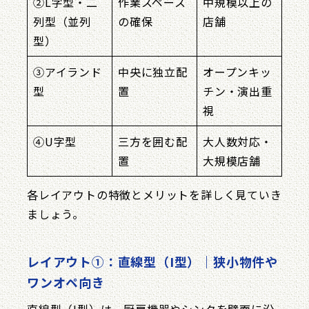
②L字型・二
作業スペース
中規模以上の
列型（並列
の確保
店舗
型）
③アイランド
中央に独立配
オープンキッ
型
置
チン・演出重
視
④U字型
三方を囲む配
大人数対応・
置
大規模店舗
各レイアウトの特徴とメリットを詳しく見ていき
ましょう。
レイアウト①：直線型（I型）｜狭小物件や
ワンオペ向き
直線型（I型）は、厨房機器やシンクを壁面に沿