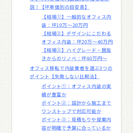
説！【坪単価別の目安表】
【相場①】一般的なオフィス内
装：坪10万〜20万円
【相場②】デザインにこだわる
オフィス内装：坪20万〜40万円
【相場③】ハイグレード・居抜
きからのリノベ：坪40万円〜
オフィス移転で内装業者を選ぶ3つの
ポイント【失敗しない比較法】
ポイント①：オフィス内装の実
績が豊富か
ポイント②：設計から施工まで
ワンストップで対応可能か
ポイント③：見積もりや提案内
容が明確で予算に合っているか