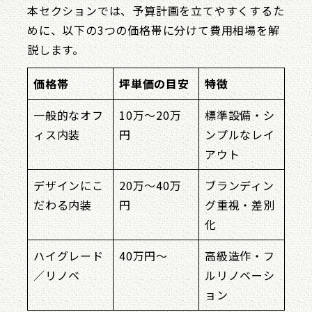
本セクションでは、予算計画を立てやすくするた
めに、以下の3つの価格帯に分けて費用相場を解
説します。
価格帯
坪単価の目安
特徴
一般的なオフ
10万〜20万
標準設備・シ
ィス内装
円
ンプルなレイ
アウト
デザインにこ
20万〜40万
ブランディン
だわる内装
円
グ重視・差別
化
ハイグレード
40万円〜
高級造作・フ
／リノベ
ルリノベーシ
ョン