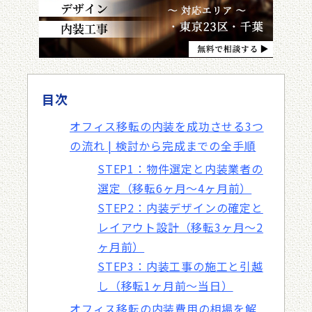
目次
オフィス移転の内装を成功させる3つ
の流れ | 検討から完成までの全手順
STEP1：物件選定と内装業者の
選定（移転6ヶ月〜4ヶ月前）
STEP2：内装デザインの確定と
レイアウト設計（移転3ヶ月〜2
ヶ月前）
STEP3：内装工事の施工と引越
し（移転1ヶ月前〜当日）
オフィス移転の内装費用の相場を解