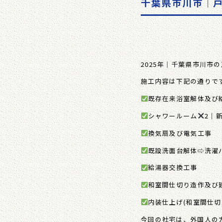
千葉県市川市｜
2025年｜千葉県市川市
施工内容は下記の通りで
既存在来浴室解体及び
シャワールーム
2｜
換気扇及び電気工事
既設洗面台解体⇨洗濯
給湯器交換工事
和室間仕切り造作及び
内装仕上げ(和室間仕切
今回の社宅は、外国人の