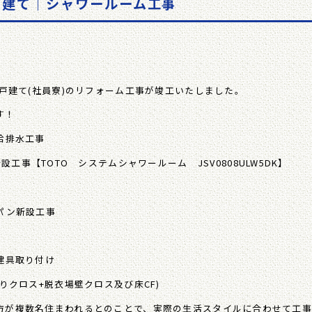
戸建て｜シャワールーム工事
の戸建て(社員寮)のリフォーム工事が竣工いたしました。
す！
給排水工事
新設工事【TOTO システムシャワールーム JSV0808ULW5DK】
パン新設工事
建具取り付け
りクロス+脱衣場壁クロス及び床CF)
方が複数名住まわれるとのことで、実際の生活スタイルに合わせて工